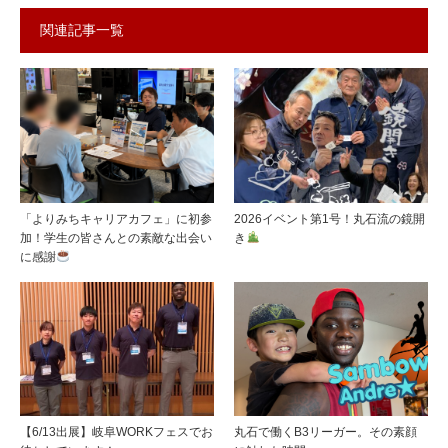
関連記事一覧
「よりみちキャリアカフェ」に初参
2026イベント第1号！丸石流の鏡開
加！学生の皆さんとの素敵な出会い
き
に感謝
【6/13出展】岐阜WORKフェスでお
丸石で働くB3リーガー。その素顔