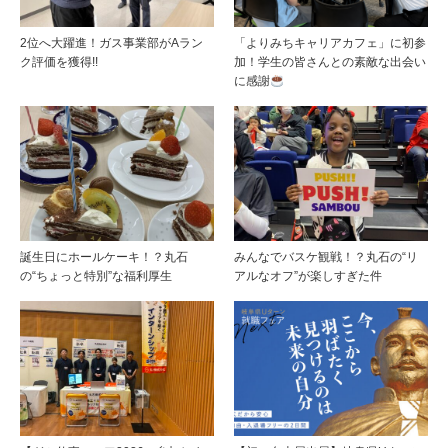
2位へ大躍進！ガス事業部がAラン
「よりみちキャリアカフェ」に初参
ク評価を獲得!!
加！学生の皆さんとの素敵な出会い
に感謝
誕生日にホールケーキ！？丸石
みんなでバスケ観戦！？丸石の“リ
の“ちょっと特別”な福利厚生
アルなオフ”が楽しすぎた件