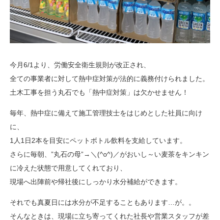
今月6/1より、労働安全衛生規則が改正され、
全ての事業者に対して熱中症対策が法的に義務付けられました。
土木工事を担う丸石でも「熱中症対策」は欠かせません！
毎年、熱中症に備えて施工管理技士をはじめとした社員に向け
に、
1人1日2本を目安にペットボトル飲料を支給しています。
さらに毎朝、”丸石の母”→＼(^o^)／がおいし～い麦茶をキンキン
に冷えた状態で用意してくれており、
現場へ出陣前や帰社後にしっかり水分補給ができます。
それでも真夏日には水分が不足することもあります…が。。
そんなときは、現場に立ち寄ってくれた社長や営業スタッフが差