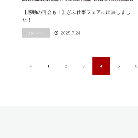
【感動の再会も！】ぎふ仕事フェアに出展しまし
た！
2025.7.24
リクルート
«
1
2
3
4
5
6